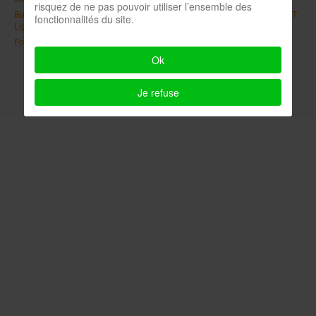
risquez de ne pas pouvoir utiliser l’ensemble des
Bootstrap
is a front-end framework of Twitter, Inc. Code licensed under
MIT
fonctionnalités du site.
License.
Font Awesome
font licensed under
SIL OFL 1.1
.
Ok
Je refuse