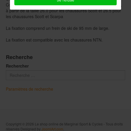
Coupe du monde de télémark.
La fixation est de taille Medium,
à partir de la taille 26.0 pour les chaussures Scott et 26.5 pour
les chaussures Scott et Scarpa
La fixation comprend un frein de ski de 95 mm de large.
La fixation est compatible avec les chaussures NTN.
Recherche
Rechercher
Paramètres de recherche
Copyright © 2026 Le shop online de Marginal Sport & Cycles - Tous droits
réservés Designed by
JoomlArt.com
.