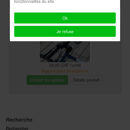
Ajouter au panier
Détails produit
fonctionnalités du site.
Ok
Je refuse
39,00 CHF
l'unité
Support pour smartphone
Choisir les options
Détails produit
Recherche
Rechercher