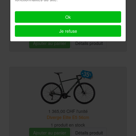
Ok
2 499,00 CHF
l'unité
Orbea Terra H30 Medium
Je refuse
1 produit en stock
Ajouter au panier
Détails produit
1 365,00 CHF
l'unité
Diverge Elite E5 56cm
1 produit en stock
Ajouter au panier
Détails produit