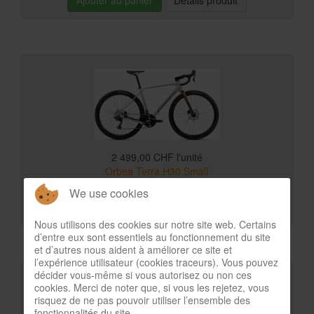
Ajouter au panier
Détails produit
2 499,00 CHF
l'unité
Orbea Terra H30 Small
1 produit en stock
We use cookies
Ajouter au panier
Détails produit
Nous utilisons des cookies sur notre site web. Certains
d’entre eux sont essentiels au fonctionnement du site
et d’autres nous aident à améliorer ce site et
l’expérience utilisateur (cookies traceurs). Vous pouvez
décider vous-même si vous autorisez ou non ces
cookies. Merci de noter que, si vous les rejetez, vous
risquez de ne pas pouvoir utiliser l’ensemble des
fonctionnalités du site.