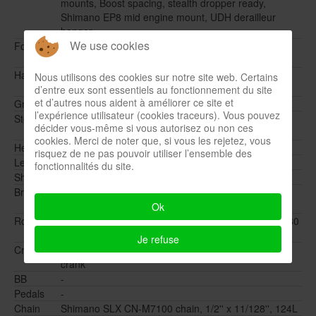
mounts, Boost spacing, stealth dropper ready,
Shimano EP8 mid engine mount, UDH derailleur
hanger,
We use cookies
Fork
RockShox 35 Gold RL suspension fork, 130 mm
travel, 1.1/2" - 1.1/8"
Handlebar
Bombtrack Illusion flat bar, aluminium, 35 mm
Nous utilisons des cookies sur notre site web. Certains
clamping diameter
d’entre eux sont essentiels au fonctionnement du site
et d’autres nous aident à améliorer ce site et
Grips
Bombtrack Return 135 mm lock on grips
l’expérience utilisateur (cookies traceurs). Vous pouvez
Stem
Seido Drift aluminium stem, 35 mm clamping
décider vous-même si vous autorisez ou non ces
diameter
cookies. Merci de noter que, si vous les rejetez, vous
Headset
Sealed integrated aheadset, 1.1/2'' - 1.1/8''
risquez de ne pas pouvoir utiliser l’ensemble des
Levers
Shimano SLX BL-M7100 hydraulic brake levers
fonctionnalités du site.
Shifter
Shimano Deore XT SL-M8100-IR 1 x 12
Brakes
Shimano SLX BR-M7100 post mount hydraulic disc
brake
Ok
Rotor
Shimano SM-RT64 203 mm front and RT-EM600 180
mm rear rotor with integrated speed sensor magnet
Je refuse
Crankset
Shimano Deore XT FC-EM600 forged aluminium
crank
BB
-
Pedals
-
Chain
Shimano SLX CN-M7100 chain, 1/2'' x 11/128'', 124L