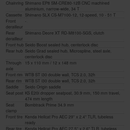
Chainring
Shimano EP8 SM-CRE80-12B CNC machined
aluminium, narrow-wide, 34 T
Cassette
Shimano SLX CS-M7100-12, 12-speed, 10 - 51 T
Front
-
derailleur
Rear
Shimano Deore XT RD-M8100-SGS, clutch
derailleur
Front hub
Seido Boost sealed hub, centerlock disc
Rear hub
Seido Grad sealed hub, Microspline, steel axle,
centerlock disc
Through
15 x 110 mm / 12 x 148 mm
axle
Front rim
WTB ST i30 double wall, TCS 2.0, 32h
Rear rim
WTB ST i30 double wall, TCS 2.0, 32h
Saddle
Seido Origin saddle
Seat post
KS E20i dropper seatpost, 30.9 mm, 150 mm travel,
474 mm length
Seat
Bombtrack Prime 34.9 mm
clamp
Front tire
Kenda Hellcat Pro AEC 29'' x 2.4" TLR, tubeless
ready
Rear tire
Kenda Hellcat Pro AEC 27.5'' x 2.6" TLR, tubeless