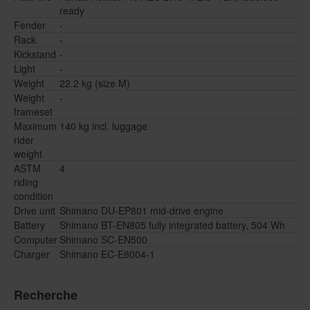
ready
Fender
-
Rack
-
Kickstand
-
Light
-
Weight
22.2 kg (size M)
Weight
-
frameset
Maximum
140 kg incl. luggage
rider
weight
ASTM
4
riding
condition
Drive unit
Shimano DU-EP801 mid-drive engine
Battery
Shimano BT-EN805 fully integrated battery, 504 Wh
Computer
Shimano SC-EN500
Charger
Shimano EC-E8004-1
Recherche