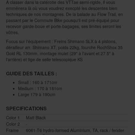
A classer dans la catérotie des VTTae semi-rigide, il vous
emmênera là où vous voudrez execpté les descentes bien
techniques de nos montagnes. De la balade au Flow Trail, en
passant par le Commute Bike pousqu'il est pré-équipé pour
recevoir garde-boue et porte-bagages, ses limites seront les
vôtres.
Focus sur l'équipement : Freins Shimano SLX à 4 pistons,
dérailleur arr. Shimano XT, poids 22kg, fourche RochShox 35
Gold RL 130mm, montage mulet (29" à l'avant et 27.5" à
l'arrière) et tige de selle telescopique KS
GUIDE DES TAILLES :
Small : 160 à 171cm
Medium : 170 à 181cm
Large 179 à 190cm
SPECIFICATIONS
Color 1
Matt Black
Color 2
-
Frame
6061-T6 hydro-formed Aluminium, TA, rack / fender